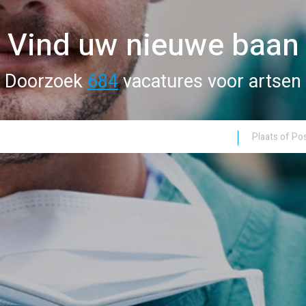
Vind uw nieuwe baan
Doorzoek
684
vacatures voor artsen