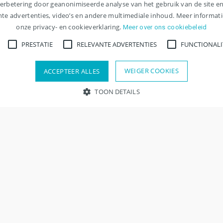
verbetering door geanonimiseerde analyse van het gebruik van de site e
nte advertenties, video’s en andere multimediale inhoud. Meer informatie
onze privacy- en cookieverklaring.
Meer over ons cookiebeleid
PRESTATIE
RELEVANTE ADVERTENTIES
FUNCTIONALI
WEIGER COOKIES
ACCEPTEER ALLES
TOON DETAILS
 de hoogte van nieuwe 
oodzakelijk
Prestatie
Relevante advertenties
Functionaliteit
Overi
van de website mogelijk, zoals gebruikersaanmelding en accountbeheer. Zonde
n jobalert en ontvang per e-mail nieuwe vacatures op basis
rvaldatum
Omschrijving
Stel jobalert in
1 maand
This cookie is used by Cookie-Script.com service to remember v
Cookie-Script.com cookie banner to work properly.