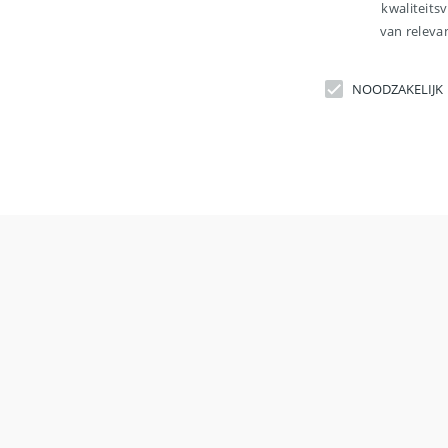
kwaliteits
van releva
NOODZAKELIJK
Direct op
N
Strikt noodzakelijke cookies maken kernfunctionaliteit 
Meld u aan voor ee
correct worden gebruikt.
Naam
Domein
Ve
CookieScriptConsent
.medischcontactbanen.nl