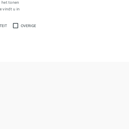
n het tonen
 vindt u in
TEIT
OVERIGE
vacatures?
ge
r strikt noodzakelijke cookies kan de website niet
 van uw voorkeuren.
isitor cookie consent preferences. It is necessary for