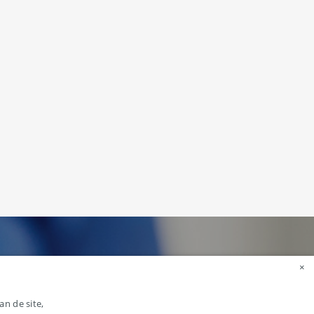
×
n de site,