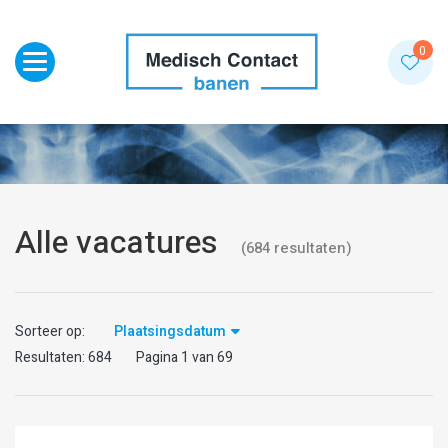
Toggle navigation
0
Alle vacatures
(
684
resultaten
)
Sorteer op:
Plaatsingsdatum
Resultaten:
684
Pagina
1
van
69