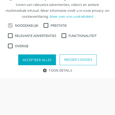
tonen van relevante advertenties, video’s en andere
multimediale inhoud. Meer informatie vindt u in onze privacy- en
cookieverklaring.
Meer over ons cookiebeleid
NOODZAKELIJK
PRESTATIE
RELEVANTE ADVERTENTIES
FUNCTIONALITEIT
OVERIGE
WEIGER COOKIES
ACCEPTEER ALLES
TOON DETAILS
Zoeken
Verfijn resultaten
Contact
Noodzakelijk
Prestatie
Relevante advertenties
Functionaliteit
Overige
Strikt noodzakelijke cookies maken kernfunctionaliteit van de
website mogelijk, zoals gebruikersaanmelding en accountbeheer.