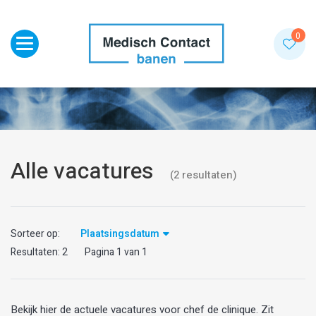
Toggle navigation
0
Alle vacatures
(
2
resultaten
)
Sorteer op:
Plaatsingsdatum
Resultaten:
2
Pagina
1
van
1
Bekijk hier de actuele vacatures voor chef de clinique. Zit