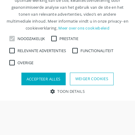
optimale werking van de site, kwaliteitsverbetering door
geanonimiseerde analyse van het gebruik van de site en het
tonen van relevante advertenties, video’s en andere
multimediale inhoud. Meer informatie vindt u in onze privacy- en
cookieverklaring.
Meer over ons cookiebeleid
NOODZAKELIJK
PRESTATIE
RELEVANTE ADVERTENTIES
FUNCTIONALITEIT
OVERIGE
WEIGER COOKIES
ACCEPTEER ALLES
TOON DETAILS
Zoeken
Verfijn resultaten
Contact
Noodzakelijk
Prestatie
Relevante advertenties
Functionaliteit
Overige
Strikt noodzakelijke cookies maken kernfunctionaliteit van de