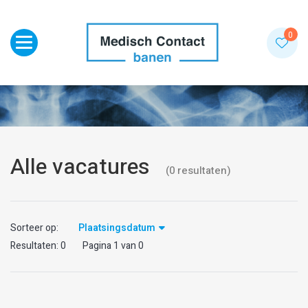
Toggle navigation
0
Alle vacatures
(
0
resultaten
)
Sorteer op:
Plaatsingsdatum
Resultaten:
0
Pagina
1
van
0