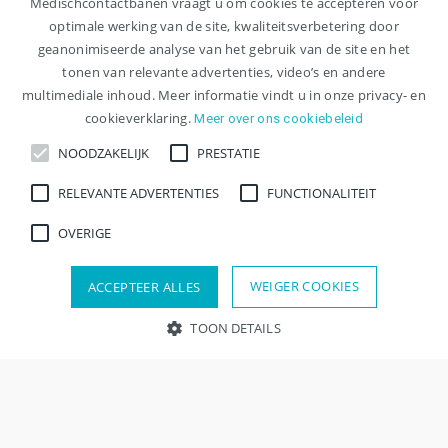
Medischcontactbanen vraagt u om cookies te accepteren voor
optimale werking van de site, kwaliteitsverbetering door
geanonimiseerde analyse van het gebruik van de site en het
tonen van relevante advertenties, video’s en andere
multimediale inhoud. Meer informatie vindt u in onze privacy- en
cookieverklaring.
Meer over ons cookiebeleid
NOODZAKELIJK
PRESTATIE
RELEVANTE ADVERTENTIES
FUNCTIONALITEIT
OVERIGE
WEIGER COOKIES
ACCEPTEER ALLES
TOON DETAILS
Contact
Noodzakelijk
Prestatie
Relevante advertenties
Functionaliteit
Overige