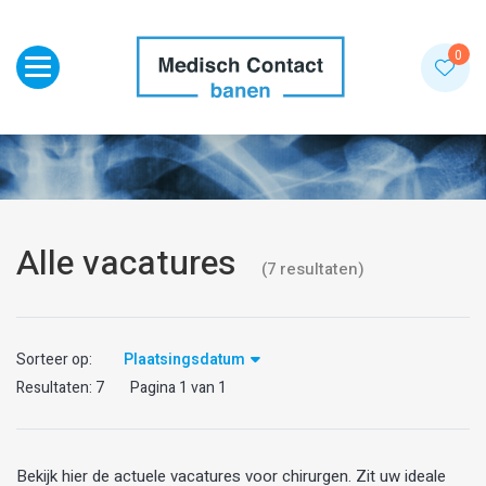
Toggle navigation
0
Alle vacatures
(
7
resultaten
)
Sorteer op:
Plaatsingsdatum
Resultaten:
7
Pagina
1
van
1
Bekijk hier de actuele vacatures voor chirurgen. Zit uw ideale