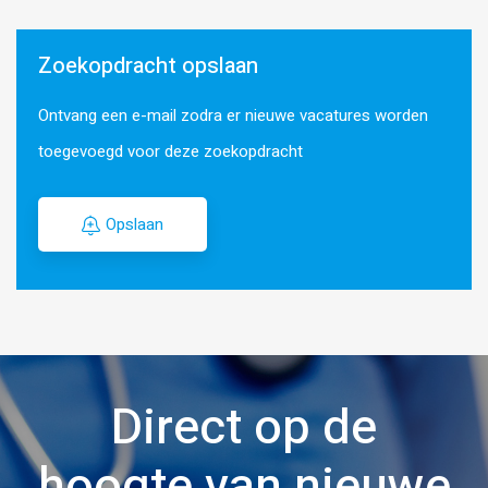
Zoekopdracht opslaan
Ontvang een e-mail zodra er nieuwe vacatures worden
toegevoegd voor deze zoekopdracht
Opslaan
Direct op de
hoogte van nieuwe