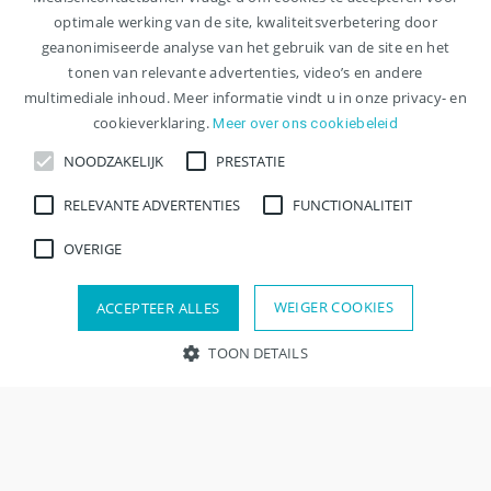
optimale werking van de site, kwaliteitsverbetering door
geanonimiseerde analyse van het gebruik van de site en het
tonen van relevante advertenties, video’s en andere
multimediale inhoud. Meer informatie vindt u in onze privacy- en
cookieverklaring.
Meer over ons cookiebeleid
NOODZAKELIJK
PRESTATIE
RELEVANTE ADVERTENTIES
FUNCTIONALITEIT
OVERIGE
WEIGER COOKIES
ACCEPTEER ALLES
TOON DETAILS
Zoeken
Verfijn resultaten
Contact
Noodzakelijk
Prestatie
Relevante advertenties
Functionaliteit
Overige