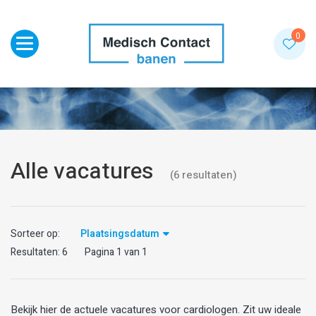
Toggle navigation
0
Alle vacatures
(
6
resultaten
)
Sorteer op:
Plaatsingsdatum
Resultaten:
6
Pagina
1
van
1
Bekijk hier de actuele vacatures voor cardiologen. Zit uw ideale