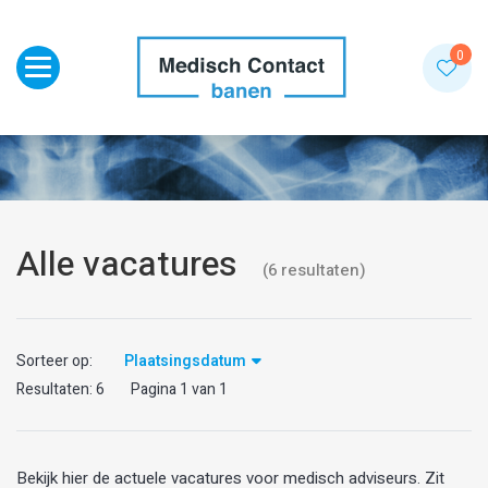
Toggle navigation
0
Alle vacatures
(
6
resultaten
)
Sorteer op:
Plaatsingsdatum
Resultaten:
6
Pagina
1
van
1
Bekijk hier de actuele vacatures voor medisch adviseurs. Zit