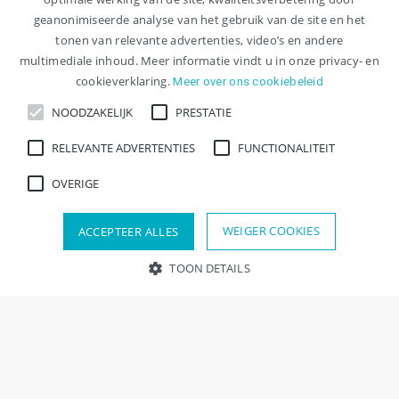
geanonimiseerde analyse van het gebruik van de site en het
tonen van relevante advertenties, video’s en andere
multimediale inhoud. Meer informatie vindt u in onze privacy- en
cookieverklaring.
Meer over ons cookiebeleid
NOODZAKELIJK
PRESTATIE
Ontvang nieuwe vacatures
RELEVANTE ADVERTENTIES
FUNCTIONALITEIT
voor arts beleid en advies per
OVERIGE
e-mail
WEIGER COOKIES
ACCEPTEER ALLES
Meld je aan voor een JobAlert en krijg per
TOON DETAILS
e-mail bericht zodra de vacature
beschikbaar komt!
Noodzakelijk
Prestatie
Relevante advertenties
Functionaliteit
Overige
Strikt noodzakelijke cookies maken kernfunctionaliteit van de