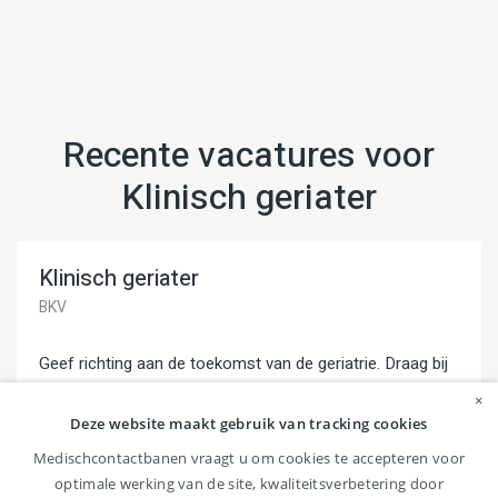
Recente vacatures voor
Klinisch geriater
Klinisch geriater
BKV
Geef richting aan de toekomst van de geriatrie. Draag bij
aan de uitbreiding van poliklinische zorg in de regio en
×
ontdek de mogelijkheid tot toetred...
Deze website maakt gebruik van tracking cookies
Medischcontactbanen vraagt u om cookies te accepteren voor
Terneuzen
24-32 uur , > 40 uur
optimale werking van de site, kwaliteitsverbetering door