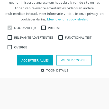
Artsen overig , Klinisch geriater
geanonimiseerde analyse van het gebruik van de site en het
tonen van relevante advertenties, video’s en andere
multimediale inhoud. Meer informatie vindt u in onze privacy- en
Bekijk vacature
cookieverklaring.
Meer over ons cookiebeleid
NOODZAKELIJK
PRESTATIE
Opslaan
RELEVANTE ADVERTENTIES
FUNCTIONALITEIT
OVERIGE
ANIOS Basisarts
WEIGER COOKIES
ACCEPTEER ALLES
TMI
TOON DETAILS
Wil jij als basisarts waardevolle ervaring opdoen in de
ouderenzorg én werken binnen een organisatie waar jouw
ontwikkeling centraal staat? Voor een z...
Noodzakelijk
Prestatie
Relevante advertenties
Functionaliteit
Overige
Eindhoven
Strikt noodzakelijke cookies maken kernfunctionaliteit van de
AIOS , ANIOS , Basisarts , Specialist