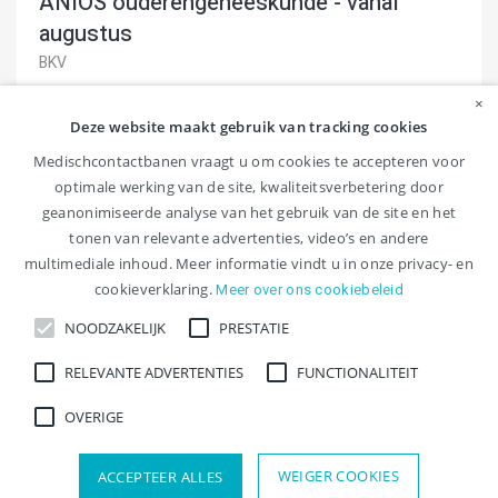
ANIOS ouderengeneeskunde - vanaf
augustus
BKV
NIEUW
×
Deze website maakt gebruik van tracking cookies
Start zo snel mogelijk als basisarts ouderengeneeskunde
Medischcontactbanen vraagt u om cookies te accepteren voor
en werk alleen overdag. Avonden, nachten en weekenden
optimale werking van de site, kwaliteitsverbetering door
blijven vrij.Jouw nieuwe baanBinnen de...
geanonimiseerde analyse van het gebruik van de site en het
tonen van relevante advertenties, video’s en andere
Assen
16-24 uur , 24-32 uur , 32-40 uur
multimediale inhoud. Meer informatie vindt u in onze privacy- en
ANIOS , Basisarts , Specialist ouderengeneeskunde
cookieverklaring.
Meer over ons cookiebeleid
NOODZAKELIJK
PRESTATIE
Bekijk vacature
RELEVANTE ADVERTENTIES
FUNCTIONALITEIT
OVERIGE
Opslaan
WEIGER COOKIES
ACCEPTEER ALLES