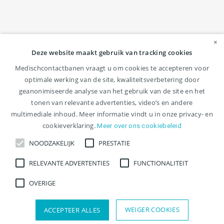
×
Deze website maakt gebruik van tracking cookies
Medischcontactbanen vraagt u om cookies te accepteren voor
optimale werking van de site, kwaliteitsverbetering door
geanonimiseerde analyse van het gebruik van de site en het
tonen van relevante advertenties, video’s en andere
multimediale inhoud. Meer informatie vindt u in onze privacy- en
cookieverklaring.
Meer over ons cookiebeleid
NOODZAKELIJK
PRESTATIE
Ontvang nieuwe vacatures
RELEVANTE ADVERTENTIES
FUNCTIONALITEIT
voor uroloog per e-mail
OVERIGE
Meld je aan voor een JobAlert en krijg per
WEIGER COOKIES
ACCEPTEER ALLES