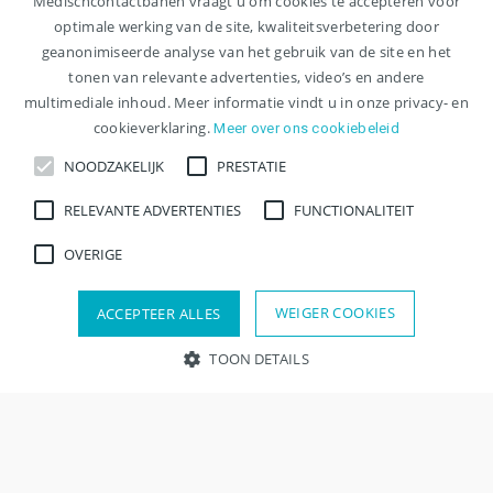
Medischcontactbanen vraagt u om cookies te accepteren voor
optimale werking van de site, kwaliteitsverbetering door
geanonimiseerde analyse van het gebruik van de site en het
tonen van relevante advertenties, video’s en andere
multimediale inhoud. Meer informatie vindt u in onze privacy- en
cookieverklaring.
Meer over ons cookiebeleid
NOODZAKELIJK
PRESTATIE
Ontvang nieuwe vacatures
RELEVANTE ADVERTENTIES
FUNCTIONALITEIT
voor arts maatschappij en
OVERIGE
gezondheid per e-mail
WEIGER COOKIES
ACCEPTEER ALLES
Meld je aan voor een JobAlert en krijg per
TOON DETAILS
e-mail bericht zodra de vacature
beschikbaar komt!
Noodzakelijk
Prestatie
Relevante advertenties
Functionaliteit
Overige