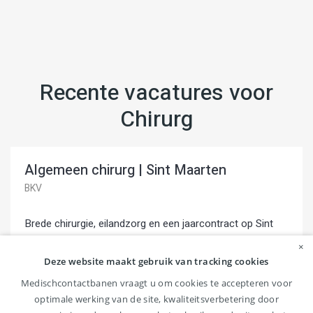
Recente vacatures voor
Chirurg
Algemeen chirurg | Sint Maarten
BKV
Brede chirurgie, eilandzorg en een jaarcontract op Sint
Maarten geven jou als algemeen chirurg ruimte voor
×
vakinhoud én een tijdelijk leven in...
Deze website maakt gebruik van tracking cookies
Medischcontactbanen vraagt u om cookies te accepteren voor
Philipsburg
32-40 uur , > 40 uur
optimale werking van de site, kwaliteitsverbetering door