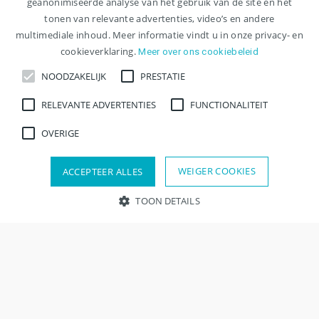
Artsen overig , Chirurg
geanonimiseerde analyse van het gebruik van de site en het
tonen van relevante advertenties, video’s en andere
multimediale inhoud. Meer informatie vindt u in onze privacy- en
Bekijk vacature
cookieverklaring.
Meer over ons cookiebeleid
NOODZAKELIJK
PRESTATIE
Opslaan
RELEVANTE ADVERTENTIES
FUNCTIONALITEIT
OVERIGE
AIOS chirurgie & subspecialisaties |
WEIGER COOKIES
ACCEPTEER ALLES
Duitsland
TOON DETAILS
BKV
Werk en leer in een Duits traumacentrum, met volop
ruimte om operatieve ervaring op te doen én
Noodzakelijk
Prestatie
Relevante advertenties
ondersteuning richting taalniveau B2.Jouw nieuw...
Functionaliteit
Overige
Strikt noodzakelijke cookies maken kernfunctionaliteit van de
Kreis Heinsberg
16-24 uur , 32-40 uur
website mogelijk, zoals gebruikersaanmelding en accountbeheer.